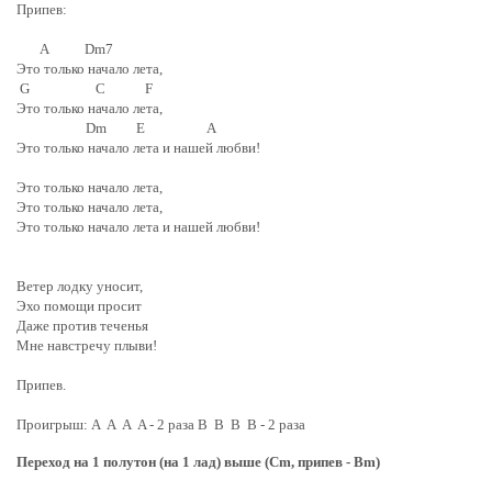
Припев:
A Dm7
Это только начало лета,
G C F
Это только начало лета,
Dm E A
Это только начало лета и нашей любви!
Это только начало лета,
Это только начало лета,
Это только начало лета и нашей любви!
Ветер лодку уносит,
Эхо помощи просит
Даже против теченья
Мне навстречу плыви!
Припев.
Проигрыш: A A A A - 2 раза B B B B - 2 раза
Переход на 1 полутон (на 1 лад) выше (Cm, припев - Bm)