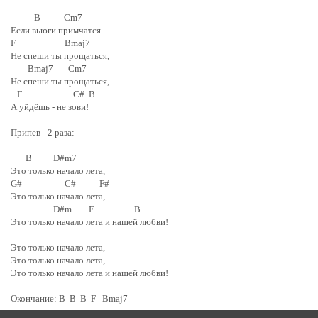
B Cm7
Если вьюги примчатся -
F Bmaj7
Не спеши ты прощаться,
Bmaj7 Cm7
Не спеши ты прощаться,
F C# B
А уйдёшь - не зови!
Припев - 2 раза:
B D#m7
Это только начало лета,
G# C# F#
Это только начало лета,
D#m F B
Это только начало лета и нашей любви!
Это только начало лета,
Это только начало лета,
Это только начало лета и нашей любви!
Окончание: B B B F Bmaj7