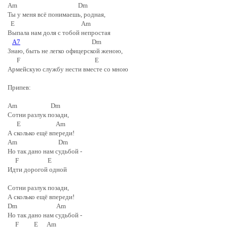
Am Dm
Ты у меня всё понимаешь, родная,
E Am
Выпала нам доля с тобой непростая
A7
Dm
Знаю, быть не легко офицерской женою,
F E
Армейскую службу нести вместе со мною
Припев:
Am Dm
Сотни разлук позади,
E Am
А сколько ещё впереди!
Am Dm
Но так дано нам судьбой -
F E
Идти дорогой одной
Сотни разлук позади,
А сколько ещё впереди!
Dm Am
Но так дано нам судьбой -
F E Am