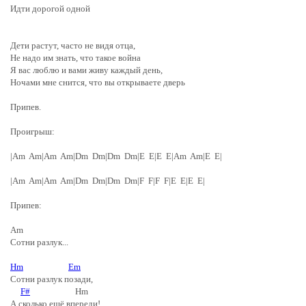
Идти дорогой одной
Дети растут, часто не видя отца,
Не надо им знать, что такое война
Я вас люблю и вами живу каждый день,
Ночами мне снится, что вы открываете дверь
Припев.
Проигрыш:
|Am Am|Am Am|Dm Dm|Dm Dm|E E|E E|Am Am|E E|
|Am Am|Am Am|Dm Dm|Dm Dm|F F|F F|E E|E E|
Припев:
Am
Сотни разлук...
Hm
Em
Сотни разлук позади,
F#
Hm
А сколько ещё впереди!