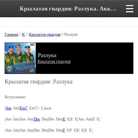
Крылатая гвардия: Разлука. Аккорды и текст песни
Главная
>
К
>
Крылатая гвардия
> Разлука
Разлука
Крылатая гвардия
Крылатая гвардия: Разлука
Вступление:
|
Am
Am|
Em7
Em7| - 2 раза
|Am Am|Am Am|
Dm
Dm|Dm Dm|
E
E|E E|Am Am|E E|
|Am Am|Am Am|Dm Dm|Dm Dm|
F
F|F F|E E|E E|