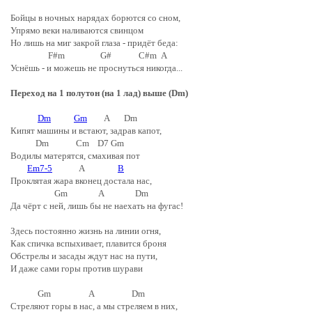
Бойцы в ночных нарядах борются со сном,
Упрямо веки наливаются свинцом
Но лишь на миг закрой глаза - придёт беда:
F#m G# C#m A
Уснёшь - и можешь не проснуться никогда...
Переход на 1 полутон (на 1 лад) выше (Dm)
Dm
Gm
A Dm
Кипят машины и встают, задрав капот,
Dm Cm D7 Gm
Водилы матерятся, смахивая пот
Em7-5
A
B
Проклятая жара вконец достала нас,
Gm A Dm
Да чёрт с ней, лишь бы не наехать на фугас!
Здесь постоянно жизнь на линии огня,
Как спичка вспыхивает, плавится броня
Обстрелы и засады ждут нас на пути,
И даже сами горы против шурави
Gm A Dm
Стреляют горы в нас, а мы стреляем в них,