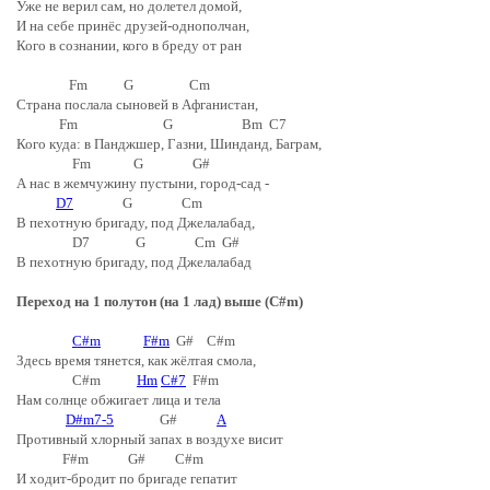
Уже не верил сам, но долетел домой,
И на себе принёс друзей-однополчан,
Кого в сознании, кого в бреду от ран
Fm G Cm
Страна послала сыновей в Афганистан,
Fm G Bm C7
Кого куда: в Панджшер, Газни, Шинданд, Баграм,
Fm G G#
А нас в жемчужину пустыни, город-сад -
D7
G Cm
В пехотную бригаду, под Джелалабад,
D7 G Cm G#
В пехотную бригаду, под Джелалабад
Переход на 1 полутон (на 1 лад) выше (C#m)
C#m
F#m
G# C#m
Здесь время тянется, как жёлтая смола,
C#m
Hm
C#7
F#m
Нам солнце обжигает лица и тела
D#m7-5
G#
A
Противный хлорный запах в воздухе висит
F#m G# C#m
И ходит-бродит по бригаде гепатит