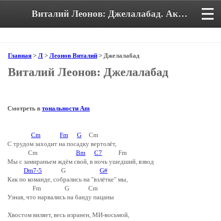
Виталий Леонов: Джелалабад. Аккорды и текст песни
Главная
>
Л
>
Леонов Виталий
> Джелалабад
Виталий Леонов: Джелалабад
Смотреть в
тональности Am
Cm
Fm
G
Cm
С трудом заходит на посадку вертолёт,
Cm
Bm
C7
Fm
Мы с замираньем ждём свой, в ночь ушедший, взвод
Dm7-5
G
G#
Как по команде, собрались на "взлётке" мы,
Fm G Cm
Узнав, что нарвались на банду пацаны
Хвостом виляет, весь изранен, МИ-восьмой,