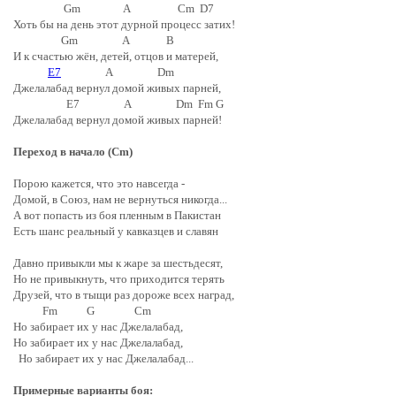
Gm A Cm D7
Хоть бы на день этот дурной процесс затих!
Gm A B
И к счастью жён, детей, отцов и матерей,
E7
A Dm
Джелалабад вернул домой живых парней,
E7 A Dm Fm G
Джелалабад вернул домой живых парней!
Переход в начало (Cm)
Порою кажется, что это навсегда -
Домой, в Союз, нам не вернуться никогда...
А вот попасть из боя пленным в Пакистан
Есть шанс реальный у кавказцев и славян
Давно привыкли мы к жаре за шестьдесят,
Но не привыкнуть, что приходится терять
Друзей, что в тыщи раз дороже всех наград,
Fm G Cm
Но забирает их у нас Джелалабад,
Но забирает их у нас Джелалабад,
Но забирает их у нас Джелалабад...
Примерные варианты боя: