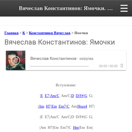
Вячеслав Константинов: Ямочки. Аккорды и текст песни
Главная
>
К
>
Константинов Вячеслав
> Ямочки
Вячеслав Константинов: Ямочки
Вячеслав Константинов
- загрузка
00:00
/
00:00
Вступление:
|
E
E7
|
Am/C
Am/C|
D
D/F#
|
G
G|
|
Am
H7
|
Em
Em7
|
C
Am|
Hsus4
H7|
|E E7|Am/C Am/C|D D/F#|G G|
|Am H7|Em Em7|C
Hm
|Em Em|