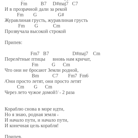
Fm B7 D#maj7 C7
И в прозрачной дали за рекой
Fm G G#
Журавлиная грусть, журавлиная грусть
Fm G Cm
Прозвучала высокой строкой
Припев:
Fm7 B7 D#maj7 Cm
Перелётные птицы вновь нам кричат,
Fm G Cm
Что они не бросают Земли родной,
Bm C7 Fm7 Fm6
/Они просто летят, они просто летят
Cm G Cm
Через лето чужое домой!/ - 2 раза
Кораблю снова в море идти,
Но я знаю, родная земля -
И начало пути, и начало пути,
И конечная цель корабля!
Припев.