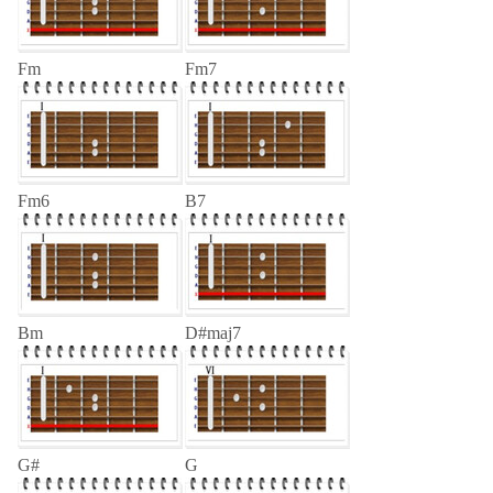
Fm
Fm7
Fm6
B7
Bm
D#maj7
G#
G