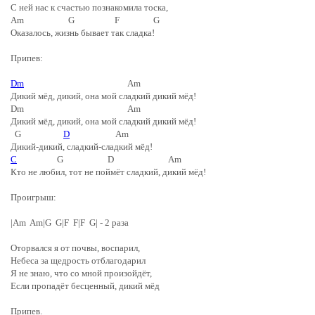
С ней нас к счастью познакомила тоска,
Am G F G
Оказалось, жизнь бывает так сладка!
Припев:
Dm
Am
Дикий мёд, дикий, она мой сладкий дикий мёд!
Dm Am
Дикий мёд, дикий, она мой сладкий дикий мёд!
G
D
Am
Дикий-дикий, сладкий-сладкий мёд!
C
G D Am
Кто не любил, тот не поймёт сладкий, дикий мёд!
Проигрыш:
|Am Am|G G|F F|F G| - 2 раза
Оторвался я от почвы, воспарил,
Небеса за щедрость отблагодарил
Я не знаю, что со мной произойдёт,
Если пропадёт бесценный, дикий мёд
Припев.