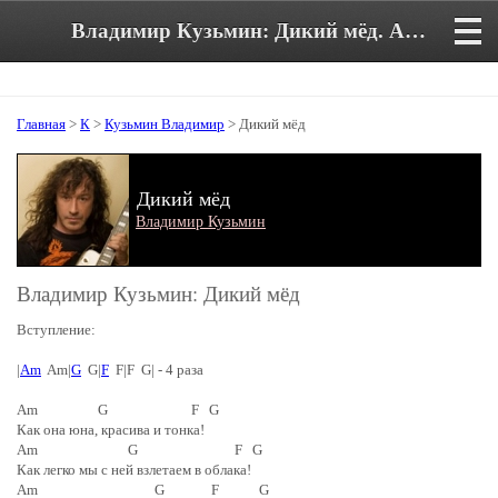
Владимир Кузьмин: Дикий мёд. Аккорды и текст песни
Главная
>
К
>
Кузьмин Владимир
> Дикий мёд
Дикий мёд
Владимир Кузьмин
Владимир Кузьмин: Дикий мёд
Вступление:
|
Am
Am|
G
G|
F
F|F G| - 4 раза
Am G F G
Как она юна, красива и тонка!
Am G F G
Как легко мы с ней взлетаем в облака!
Am G F G