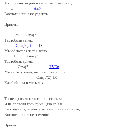
А я считаю родинки твои, как стаю птиц,
C
Hm7
Воспоминания не удалить...
Припев:
Em Gmaj7
Та любовь далеко,
Cmaj7(2)
D6
Мы её потеряли так легко
Em Gmaj7
Та любовь далеко,
Cmaj7
H7/D#
Мы её не узнали, мы на огонь летели,
Cmaj7(2) D6
Как бабочка и мотылёк
Ты не просила ничего, но всё взяла,
И на постели твои руки - два крыла
Раскинулись, готовые весь мир собой обнять,
Воспоминания не поменять...
Припев: