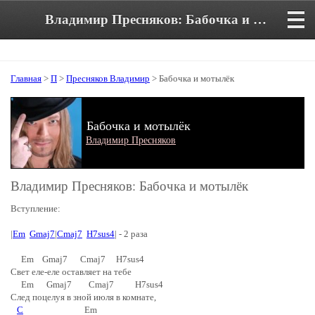
Владимир Пресняков: Бабочка и мотылёк. Аккорды и текст песни
Главная
>
П
>
Пресняков Владимир
> Бабочка и мотылёк
Бабочка и мотылёк
Владимир Пресняков
Владимир Пресняков: Бабочка и мотылёк
Вступление:
|
Em
Gmaj7
|
Cmaj7
H7sus4
| - 2 раза
Em Gmaj7 Cmaj7 H7sus4
Свет еле-еле оставляет на тебе
Em Gmaj7 Cmaj7 H7sus4
След поцелуя в зной июля в комнате,
C
Em