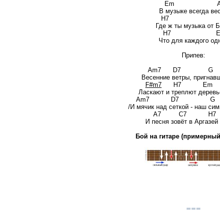
Em Am
В музыке всегда ве
H
Где ж ты музыка от Б
H7 E
Что для каждого од
Припев:
Am7 D7
Весенние ветры, пригнавш
F#m7
H7 Em
Ласкают и треплют деревь
Am7 D7 
/И мячик над сеткой - наш си
A7 C7 H7
И песня зовёт в Аргазей син
Бой на гитаре (примерный