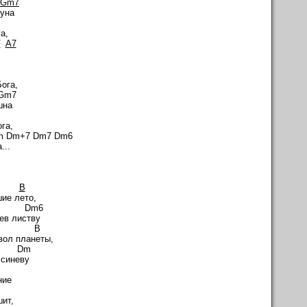
Gm7
луна
а,
F
A7
m
ога,
7
шна
7
га,
m7 Dm6
...
 F
B
ие лето,
 Dm6
ев листву
F B
вол планеты,
Dm
 синеву
ние
ит,