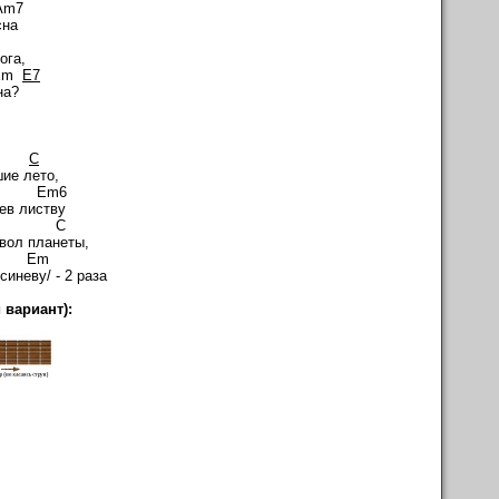
7
сна
7
ога,
m
E7
на?
 G
C
ие лето,
 Em6
ев листву
G C
мвол планеты,
 Em
еву/ - 2 раза
 вариант):