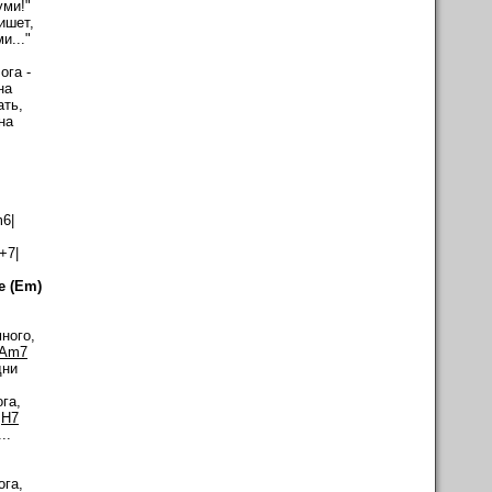
уми!"
ишет,
и..."
ога -
на
ать,
на
6|
7|
е (Em)
m
много,
Am7
дни
га,
H7
..
m
ога,