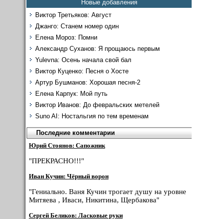
Новые добавления
Виктор Третьяков: Август
Джанго: Станем номер один
Елена Мороз: Помни
Александр Суханов: Я прощаюсь первым
Yulevna: Осень начала свой бал
Виктор Куценко: Песня о Хосте
Артур Бушманов: Хорошая песня-2
Елена Карпук: Мой путь
Виктор Иванов: До февральских метелей
Suno AI: Ностальгия по тем временам
Последние комментарии
Юрий Стоянов: Сапожник
"ПРЕКРАСНО!!!"
Иван Кучин: Чёрный ворон
"Гениально. Ваня Кучин трогает душу на уровне
Митяева , Иваси, Никитина, Щербакова"
Сергей Беликов: Ласковые руки