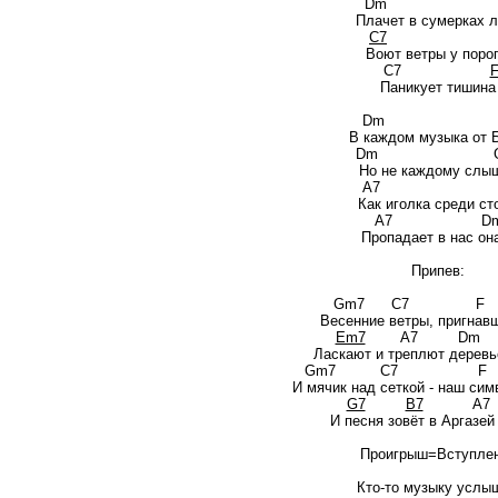
Dm
Плачет в сумерках 
C7
Воют ветры у порог
C7
Паникует тишина
D
В каждом музыка от Б
Dm Gm
Но не каждому слы
A
Как иголка среди сто
A7 Dm Dm+7 D
Пропадает в нас она
Припев:
Gm7 C7
Весенние ветры, пригнавш
Em7
A7 Dm
Ласкают и треплют деревь
Gm7 C7 
И мячик над сеткой - наш сим
G7
B7
A7 
И песня зовёт в Аргазей
Проигрыш=Вступле
Кто-то музыку услыш