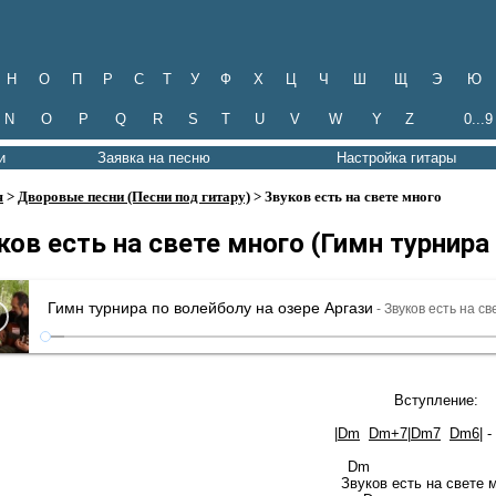
Н
О
П
Р
С
Т
У
Ф
Х
Ц
Ч
Ш
Щ
Э
Ю
N
O
P
Q
R
S
T
U
V
W
Y
Z
0...9
и
Заявка на песню
Настройка гитары
я
>
Дворовые песни (Песни под гитару)
> Звуков есть на свете много
ков есть на свете много (Гимн турнира
Гимн турнира по волейболу на озере Аргази
- Звуков есть на св
Вступление:
|
Dm
Dm+7
|
Dm7
Dm6
| 
D
Звуков есть на свете 