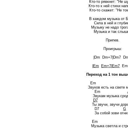
Кто-то рявкнет: "Не ш
Кто-то к ней стихи нап
Кто-то скажет: "Не том
В каждом музыка от Б
Сила в ней и глуби
Музыку не надо трог
Музыка и так слыш
Припев.
Проигрыш:
|Dm Dm+7|Dm7 Dm
|
Em
Em+7
|
Em7
Em+
Переход на 1 тон выш
E
Звуков есть на свете 
Em
Звукам музыка сро
D7
Ты звучи, звучи доро
D7
G
За собой зови огни.
E
Музыка светла и стр