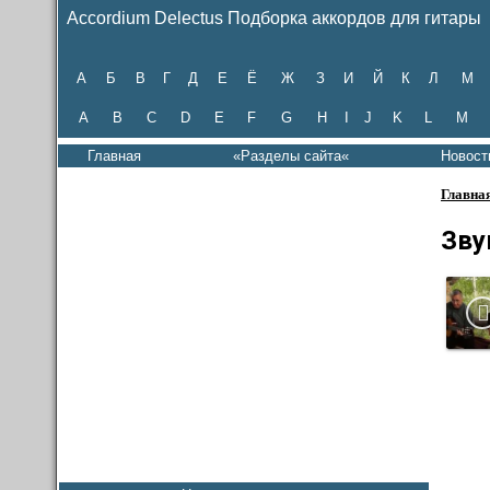
Accordium Delectus Подборка аккордов для гитары
А
Б
В
Г
Д
Е
Ё
Ж
З
И
Й
К
Л
М
A
B
C
D
E
F
G
H
I
J
K
L
M
Главная
«Разделы сайта«
Новост
Главна
Зву