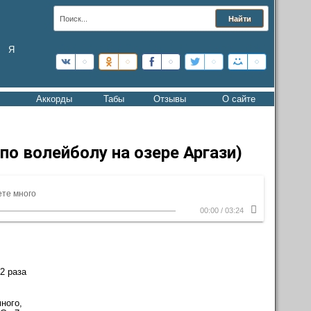
Я
Аккорды
Табы
Отзывы
О сайте
 по волейболу на озере Аргази)
ете много
00:00
/
03:24
- 2 раза
m
много,