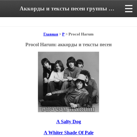
Аккорды и тексты песен группы Procol Harum
Главная
>
P
> Procol Harum
Procol Harum: аккорды и тексты песен
A Salty Dog
A Whiter Shade Of Pale