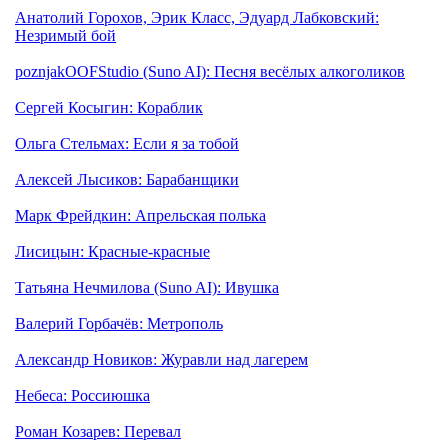
Анатолий Горохов, Эрик Класс, Эдуард Лабковский:
Незримый бой
poznjakOOFStudio (Suno AI): Песня весёлых алкоголиков
Сергей Косыгин: Кораблик
Ольга Стельмах: Если я за тобой
Алексей Лысиков: Барабанщики
Марк Фрейдкин: Апрельская полька
Лисицын: Красные-красные
Татьяна Нечмилова (Suno AI): Ивушка
Валерий Горбачёв: Метрополь
Александр Новиков: Журавли над лагерем
Небеса: Россиюшка
Роман Козарев: Перевал