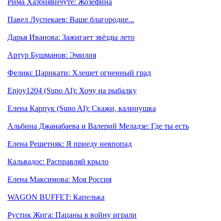
Рима Хазбиявичуте: Жозефина
Павел Луспекаев: Ваше благородие...
Дарья Иванова: Зажигает звёзды лето
Артур Бушманов: Эмилия
Феликс Царикати: Хлещет огненный град
Enjoy1204 (Suno AI): Хочу на рыбалку
Елена Карпук (Suno AI): Скажи, калинушка
Альбина Джанабаева и Валерий Меладзе: Где ты есть
Елена Решетняк: Я приеду невпопад
Кальвадос: Расправляй крыло
Елена Максимова: Моя Россия
WAGON BUFFET: Капелька
Рустик Жига: Пацаны в войну играли