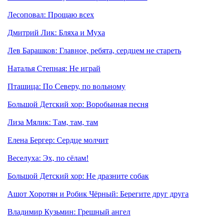
Лесоповал: Прощаю всех
Дмитрий Лик: Бляха и Муха
Лев Барашков: Главное, ребята, сердцем не стареть
Наталья Степная: Не играй
Пташица: По Северу, по вольному
Большой Детский хор: Воробьиная песня
Лиза Мялик: Там, там, там
Елена Бергер: Сердце молчит
Веселуха: Эх, по сёлам!
Большой Детский хор: Не дразните собак
Ашот Хоротян и Робик Чёрный: Берегите друг друга
Владимир Кузьмин: Грешный ангел