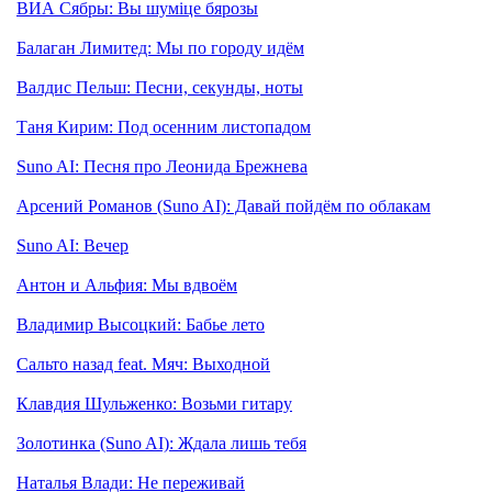
ВИА Сябры: Вы шумiце бярозы
Балаган Лимитед: Мы по городу идём
Валдис Пельш: Песни, секунды, ноты
Таня Кирим: Под осенним листопадом
Suno AI: Песня про Леонида Брежнева
Арсений Романов (Suno AI): Давай пойдём по облакам
Suno AI: Вечер
Антон и Альфия: Мы вдвоём
Владимир Высоцкий: Бабье лето
Сальто назад feat. Мяч: Выходной
Клавдия Шульженко: Возьми гитару
Золотинка (Suno AI): Ждала лишь тебя
Наталья Влади: Не переживай