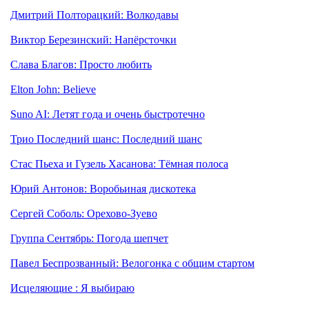
Дмитрий Полторацкий: Волкодавы
Виктор Березинский: Напёрсточки
Слава Благов: Просто любить
Elton John: Believe
Suno AI: Летят года и очень быстротечно
Трио Последний шанс: Последний шанс
Стас Пьеха и Гузель Хасанова: Тёмная полоса
Юрий Антонов: Воробьиная дискотека
Сергей Соболь: Орехово-Зуево
Группа Сентябрь: Погода шепчет
Павел Беспрозванный: Велогонка с общим стартом
Исцеляющие : Я выбираю