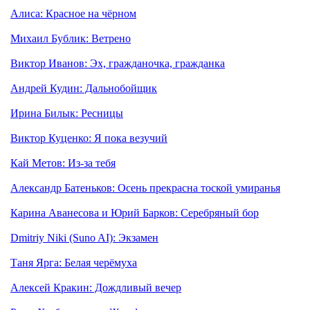
Алиса: Красное на чёрном
Михаил Бублик: Ветрено
Виктор Иванов: Эх, гражданочка, гражданка
Андрей Кудин: Дальнобойщик
Ирина Билык: Ресницы
Виктор Куценко: Я пока везучий
Кай Метов: Из-за тебя
Александр Батеньков: Осень прекрасна тоской умиранья
Карина Аванесова и Юрий Барков: Серебряный бор
Dmitriy Niki (Suno AI): Экзамен
Таня Ярга: Белая черёмуха
Алексей Кракин: Дождливый вечер