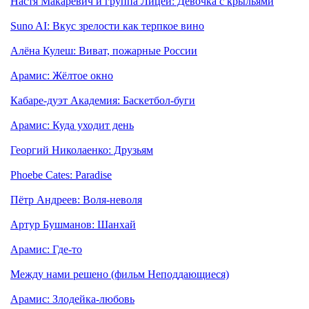
Настя Макаревич и группа Лицей: Девочка с крыльями
Suno AI: Вкус зрелости как терпкое вино
Алёна Кулеш: Виват, пожарные России
Арамис: Жёлтое окно
Кабаре-дуэт Академия: Баскетбол-буги
Арамис: Куда уходит день
Георгий Николаенко: Друзьям
Phoebe Cates: Paradise
Пётр Андреев: Воля-неволя
Артур Бушманов: Шанхай
Арамис: Где-то
Между нами решено (фильм Неподдающиеся)
Арамис: Злодейка-любовь