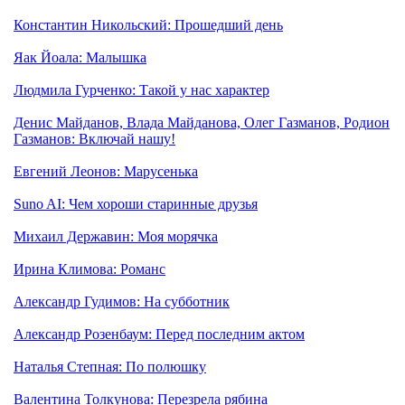
Константин Никольский: Прошедший день
Яак Йоала: Малышка
Людмила Гурченко: Такой у нас характер
Денис Майданов, Влада Майданова, Олег Газманов, Родион
Газманов: Включай нашу!
Евгений Леонов: Марусенька
Suno AI: Чем хороши старинные друзья
Михаил Державин: Моя морячка
Ирина Климова: Романс
Александр Гудимов: На субботник
Александр Розенбаум: Перед последним актом
Наталья Степная: По полюшку
Валентина Толкунова: Перезрела рябина