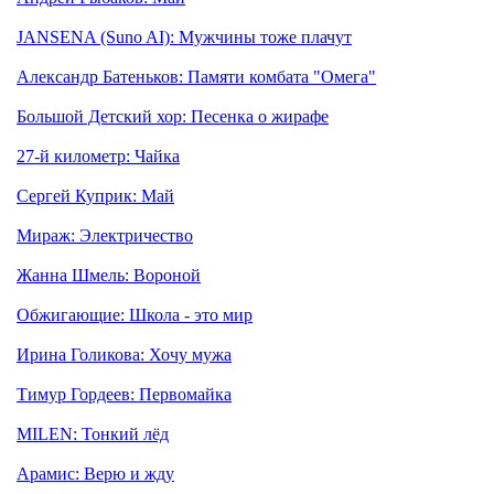
JANSENA (Suno AI): Мужчины тоже плачут
Александр Батеньков: Памяти комбата "Омега"
Большой Детский хор: Песенка о жирафе
27-й километр: Чайка
Сергей Куприк: Май
Мираж: Электричество
Жанна Шмель: Вороной
Обжигающие: Школа - это мир
Ирина Голикова: Хочу мужа
Тимур Гордеев: Первомайка
MILEN: Тонкий лёд
Арамис: Верю и жду