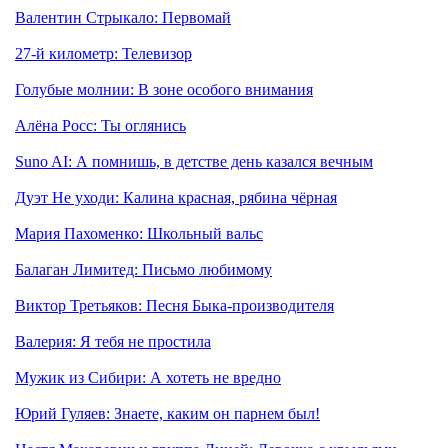
Валентин Стрыкало: Первомай
27-й километр: Телевизор
Голубые молнии: В зоне особого внимания
Алёна Росс: Ты оглянись
Suno AI: А помнишь, в детстве день казался вечным
Дуэт Не уходи: Калина красная, рябина чёрная
Мария Пахоменко: Школьный вальс
Балаган Лимитед: Письмо любимому
Виктор Третьяков: Песня Быка-производителя
Валерия: Я тебя не простила
Мужик из Сибири: А хотеть не вредно
Юрий Гуляев: Знаете, каким он парнем был!