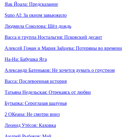
Яак Йоала: Предсказание
Suno AI: За окном завьюжило
Людмила Соколова: Шёл дождь
Васса и группа Ностальгия: Псковский десант
Алексей Гоман и Мария Зайцева: Потеряны во времени
На-На: Бабушка Яга
Александр Батеньков: Не хочется думать о грустном
Васса: Послевоенная история
Татьяна Недельская: Отрекаясь от любви
Бутырка: Сероглазая шалунья
2 ОКеана: Не смотри вниз
Леонид Утёсов: Каховка
Андрей Рыбаков: Май