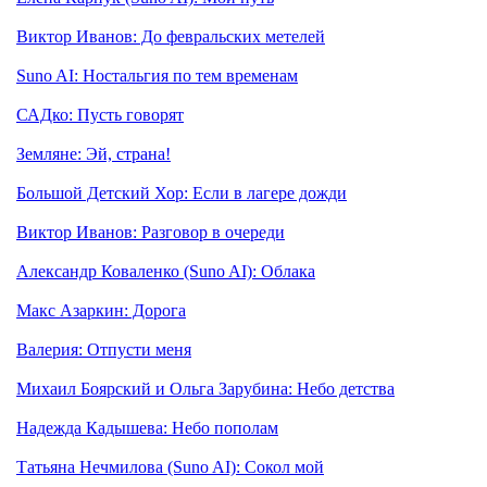
Виктор Иванов: До февральских метелей
Suno AI: Ностальгия по тем временам
САДко: Пусть говорят
Земляне: Эй, страна!
Большой Детский Хор: Если в лагере дожди
Виктор Иванов: Разговор в очереди
Александр Коваленко (Suno AI): Облака
Макс Азаркин: Дорога
Валерия: Отпусти меня
Михаил Боярский и Ольга Зарубина: Небо детства
Надежда Кадышева: Небо пополам
Татьяна Нечмилова (Suno AI): Сокол мой