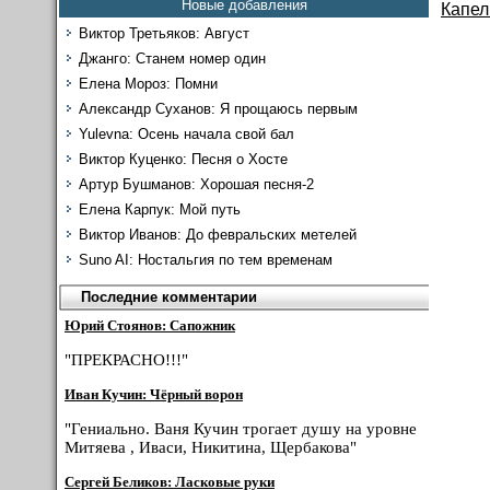
Новые добавления
Капел
Виктор Третьяков: Август
Джанго: Станем номер один
Елена Мороз: Помни
Александр Суханов: Я прощаюсь первым
Yulevna: Осень начала свой бал
Виктор Куценко: Песня о Хосте
Артур Бушманов: Хорошая песня-2
Елена Карпук: Мой путь
Виктор Иванов: До февральских метелей
Suno AI: Ностальгия по тем временам
Последние комментарии
Юрий Стоянов: Сапожник
"ПРЕКРАСНО!!!"
Иван Кучин: Чёрный ворон
"Гениально. Ваня Кучин трогает душу на уровне
Митяева , Иваси, Никитина, Щербакова"
Сергей Беликов: Ласковые руки