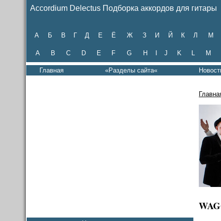
Accordium Delectus Подборка аккордов для гитары
А
Б
В
Г
Д
Е
Ё
Ж
З
И
Й
К
Л
М
A
B
C
D
E
F
G
H
I
J
K
L
M
Главная
«Разделы сайта«
Новост
Главна
WAGO