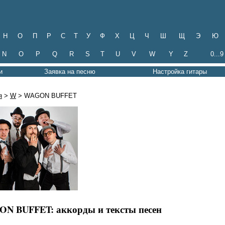
Н
О
П
Р
С
Т
У
Ф
Х
Ц
Ч
Ш
Щ
Э
Ю
N
O
P
Q
R
S
T
U
V
W
Y
Z
0...9
и
Заявка на песню
Настройка гитары
я
>
W
> WAGON BUFFET
N BUFFET: аккорды и тексты песен