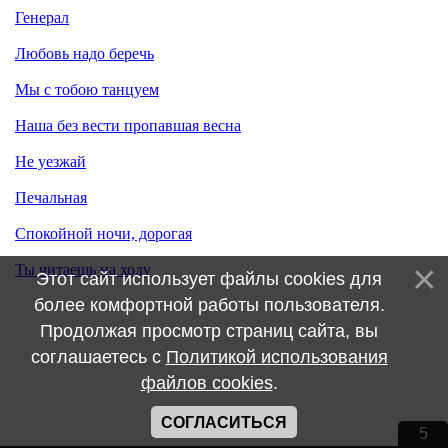
Генерал
Любовь надо беречь
Мы с тобою танцуем
Наша без вести пропавшая весна
Не уезжай
Печальная
Спокойной ночи, дорогая
Ты читаешь на ходу
Этот сайт использует файлы cookies для
более комфортной работы пользователя.
Продолжая просмотр страниц сайта, вы
соглашаетесь с
Политикой использования
файлов cookies
.
СОГЛАСИТЬСЯ
5