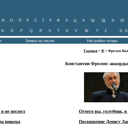
Н
О
П
Р
С
Т
У
Ф
Х
Ц
Ч
Ш
Щ
Э
Ю
N
O
P
Q
R
S
T
U
V
W
Y
Z
0...9
и
Заявка на песню
Настройка гитары
Главная
>
Ф
> Фролов Кон
Константин Фролов: аккорды 
 я не посмел
Отчего вы, голубчик, в
да юнкера
Посвящение Денису Да