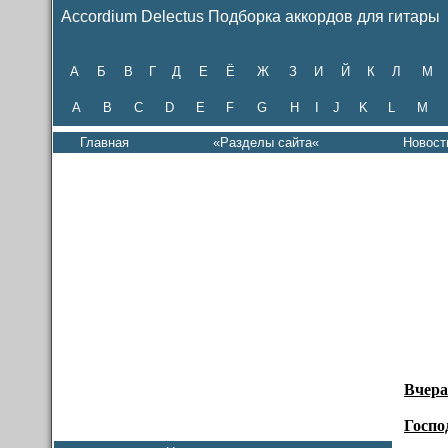
Accordium Delectus Подборка аккордов для гитары
А
Б
В
Г
Д
Е
Ё
Ж
З
И
Й
К
Л
М
A
B
C
D
E
F
G
H
I
J
K
L
M
Главная
«Разделы сайта«
Новост
Вчера
Госпо