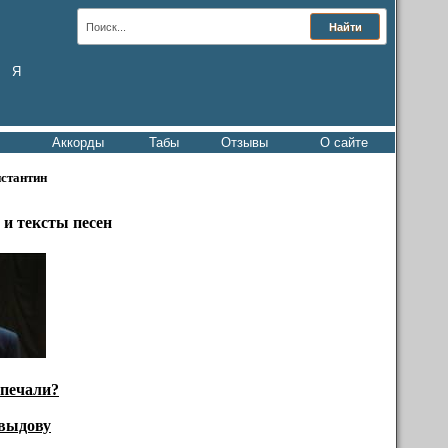
Я
Аккорды
Табы
Отзывы
О сайте
стантин
и тексты песен
 печали?
выдову