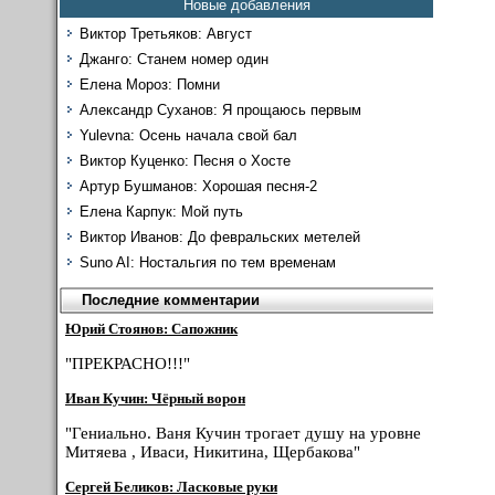
Новые добавления
Виктор Третьяков: Август
Джанго: Станем номер один
Елена Мороз: Помни
Александр Суханов: Я прощаюсь первым
Yulevna: Осень начала свой бал
Виктор Куценко: Песня о Хосте
Артур Бушманов: Хорошая песня-2
Елена Карпук: Мой путь
Виктор Иванов: До февральских метелей
Suno AI: Ностальгия по тем временам
Последние комментарии
Юрий Стоянов: Сапожник
"ПРЕКРАСНО!!!"
Иван Кучин: Чёрный ворон
"Гениально. Ваня Кучин трогает душу на уровне
Митяева , Иваси, Никитина, Щербакова"
Сергей Беликов: Ласковые руки