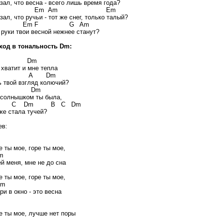
зал, что весна - всего лишь время года?
m Em Am Em
зал, что ручьи - тот же снег, только талый?
 Em F G Am
 руки твои весной нежнее станут?
ход в тональность Dm:
 Dm
 хватит и мне тепла
 A Dm
ь твой взгляд колючий?
 Dm
солнышком ты была,
C Dm B C Dm
же стала тучей?
в:
 ты мое, горе ты мое,
m
й меня, мне не до сна
 ты мое, горе ты мое,
m
и в окно - это весна
е ты мое, лучше нет поры