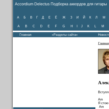
Accordium Delectus Подборка аккордов для гитары
А
Б
В
Г
Д
Е
Ё
Ж
З
И
Й
К
Л
М
A
B
C
D
E
F
G
H
I
J
K
L
M
Главная
«Разделы сайта«
Новост
Главная
Алек
Вступл
Am
Я стою
A