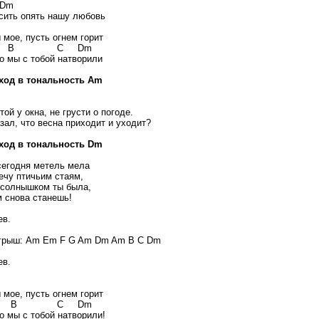
m
сить опять нашу любовь
 мое, пусть огнем горит
 C Dm
то мы с тобой натворили
од в тональность Am
той у окна, не грусти о погоде.
зал, что весна приходит и уходит?
ход в тональность Dm
сегодня метель мела
ечу птичьим стаям,
солнышком ты была,
м снова станешь!
в.
рыш: Am Em F G Am Dm Am B C Dm
в.
 мое, пусть огнем горит
 C Dm
то мы с тобой натворили!