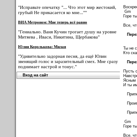
D
Воскре
"Исправьте опечатку "... Что этот мир жестокий,
Gm
грубый Не прикасается ко мне...""
Горе ты
B
ВИА Метроном: Мне теперь всё равно
Все, ч
"Гениально. Ваня Кучин трогает душу на уровне
Перех
Митяева , Иваси, Никитина, Щербакова"
Юлия Королькова: Милая
Ты не с
Кто ска
"Удивительно задорная песня, да ещё Юлин
звенящий голос и заразительный смех. Мне сразу
Пере
поднимает настрой и тонус."
Пусть 
Вход на сайт
Навстр
Ясным 
И ты и
Припе
Проиг
Припе
Gm
Горе ты
B
Все, ч