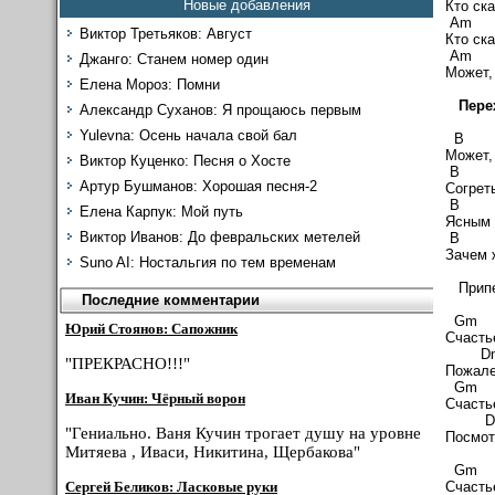
Новые добавления
Кто ска
A
Виктор Третьяков: Август
Кто ска
Am
Джанго: Станем номер один
Может,
Елена Мороз: Помни
Пере
Александр Суханов: Я прощаюсь первым
Yulevna: Осень начала свой бал
B
Может,
Виктор Куценко: Песня о Хосте
B
Артур Бушманов: Хорошая песня-2
Согрет
B
Елена Карпук: Мой путь
Ясным 
Виктор Иванов: До февральских метелей
B 
Зачем 
Suno AI: Ностальгия по тем временам
Припе
Последние комментарии
Gm
Юрий Стоянов: Сапожник
Счастье
D
"ПРЕКРАСНО!!!"
Пожале
Gm
Иван Кучин: Чёрный ворон
Счастье
D
"Гениально. Ваня Кучин трогает душу на уровне
Посмотр
Митяева , Иваси, Никитина, Щербакова"
Gm
Счасть
Сергей Беликов: Ласковые руки