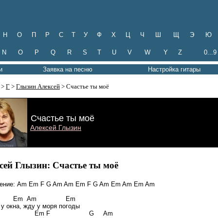
Н
О
П
Р
С
Т
У
Ф
Х
Ц
Ч
Ш
Щ
Э
Ю
N
O
P
Q
R
S
T
U
V
W
Y
Z
0...9
и
Заявка на песню
Настройка гитары
>
Г
>
Глызин Алексей
> Счастье ты моё
Счастье ты моё
Алексей Глызин
сей Глызин: Счастье ты моё
ение: Am Em F G Am Am Em F G Am Em Am Em Am
 Em Am Em
 у окна, жду у моря погоды
m Em F G Am