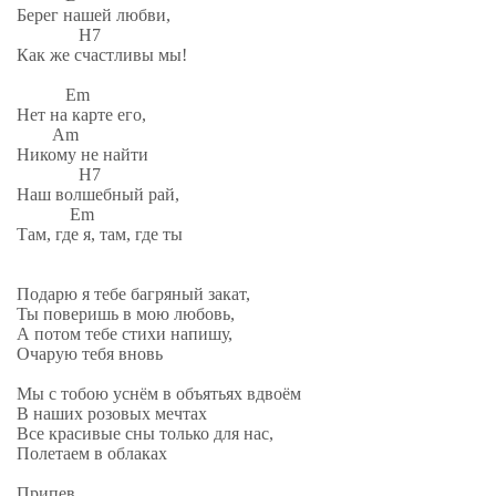
Берег нашей любви,
H7
Как же счастливы мы!
Em
Нет на карте его,
Am
Никому не найти
H7
Наш волшебный рай,
Em
Там, где я, там, где ты
Подарю я тебе багряный закат,
Ты поверишь в мою любовь,
А потом тебe стихи напишу,
Oчарую тебя вновь
Мы с тобою уснём в объятьях вдвоём
В наших розовых мечтах
Все красивые сны только для нас,
Полетаем в облаках
Припев.