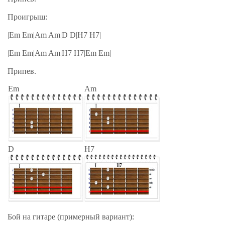
Проигрыш:
|Em Em|Am Am|D D|H7 H7|
|Em Em|Am Am|H7 H7|Em Em|
Припев.
Em
Am
D
H7
Бой на гитаре (примерный вариант):