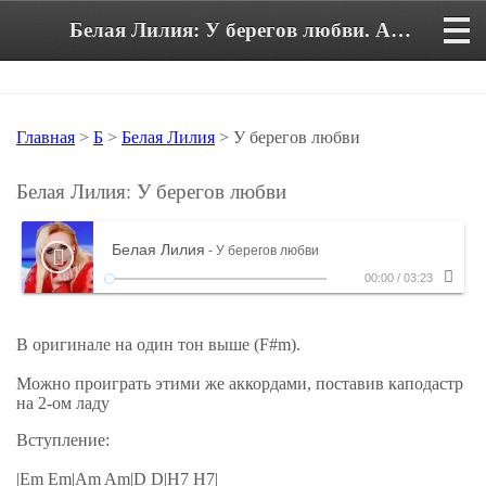
Белая Лилия: У берегов любви. Аккорды и текст песни
Главная
>
Б
>
Белая Лилия
> У берегов любви
Белая Лилия: У берегов любви
Белая Лилия
- У берегов любви
00:00
/
03:23
В оригинале на один тон выше (F#m).
Можно проиграть этими же аккордами, поставив каподастр
на 2-ом ладу
Вступление:
|Em Em|Am Am|D D|H7 H7|