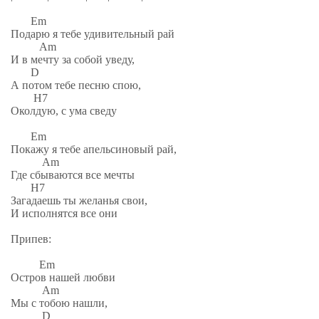
Em
Подарю я тебе удивительный рай
Am
И в мечту за собой уведу,
D
А потом тебе песню спою,
H7
Околдую, с ума сведу
Em
Покажу я тебе апельсиновый рай,
Am
Где сбываются все мечты
H7
Загадаешь ты желанья свои,
И исполнятся все они
Припев:
Em
Остров нашей любви
Am
Мы с тобою нашли,
D