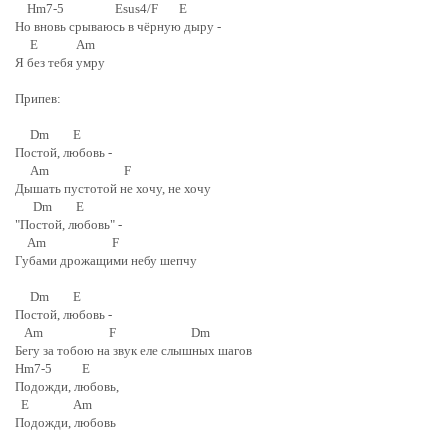
Hm7-5 Esus4/F E
Но вновь срываюсь в чёрную дыру -
E Am
Я без тебя умру
Припев:
Dm E
Постой, любовь -
Am F
Дышать пустотой не хочу, не хочу
Dm E
"Постой, любовь" -
Am F
Губами дрожащими небу шепчу
Dm E
Постой, любовь -
Am F Dm
Бегу за тобою на звук еле слышных шагов
Hm7-5 E
Подожди, любовь,
E Am
Подожди, любовь