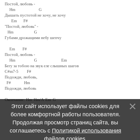
Постой, любовь -
Hm G
Дышать пустотой не хочу, не хочу
Em F#
"Постой, любовь" -
Hm G
Губами дрожащими небу шепчу
Em F#
Постой, любовь -
Hm G Em
Бегу за тобою на звук еле слышных шагов
C#m7-5 F#
Подожди, любовь,
F# Hm
Подожди, любовь
Окончание: Hm Hm/A Em G
Этот сайт использует файлы cookies для
более комфортной работы пользователя.
Продолжая просмотр страниц сайта, вы
соглашаетесь с
Политикой использования
файлов cookies
.