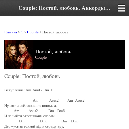
Couple: Постой, любовь. Аккорды и текст песни
Главная
>
C
>
Couple
> Постой, любовь
Постой, любовь
Couple
Couple: Постой, любовь
Вступление: Am Am/G Dm F
Am Asus2 Am Asus2
Ну, вот и всё, сознание пополам,
Am Asus2 Dm Dm6
И не найти ответ твоим словам
Dm Dm6 Dm Dm6
Держусь за тонкий лёд и сердцу вру,