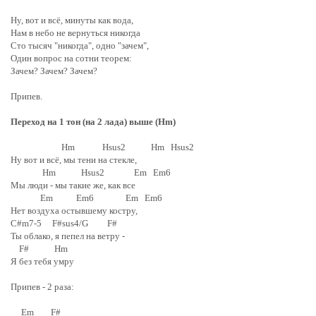
Ну, вот и всё, минуты как вода,
Нам в небо не вернуться никогда
Сто тысяч "никогда", одно "зачем",
Один вопрос на сотни теорем:
Зачем? Зачем? Зачем?
Припев.
Переход на 1 тон (на 2 лада) выше (Hm)
Hm Hsus2 Hm Hsus2
Ну вот и всё, мы тени на стекле,
Hm Hsus2 Em Em6
Мы люди - мы такие же, как все
Em Em6 Em Em6
Нет воздуха остывшему костру,
C#m7-5 F#sus4/G F#
Ты облако, я пепел на ветру -
F# Hm
Я без тебя умру
Припев - 2 раза:
Em F#