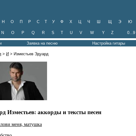
Н
О
П
Р
С
Т
У
Ф
Х
Ц
Ч
Ш
Щ
Э
Ю
N
O
P
Q
R
S
T
U
V
W
Y
Z
0...9
и
Заявка на песню
Настройка гитары
я
>
И
> Изместьев Эдуард
рд Изместьев: аккорды и тексты песен
слови меня, матушка
бство