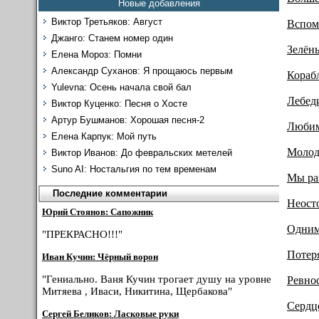
Новые добавления
Виктор Третьяков: Август
Вспом
Джанго: Станем номер один
Зелёны
Елена Мороз: Помни
Александр Суханов: Я прощаюсь первым
Кораб
Yulevna: Осень начала свой бал
Лебед
Виктор Куценко: Песня о Хосте
Артур Бушманов: Хорошая песня-2
Любим
Елена Карпук: Мой путь
Молод
Виктор Иванов: До февральских метелей
Suno AI: Ностальгия по тем временам
Мы ра
Последние комментарии
Неост
Юрий Стоянов: Сапожник
Одним
"ПРЕКРАСНО!!!"
Потеря
Иван Кучин: Чёрный ворон
"Гениально. Ваня Кучин трогает душу на уровне
Ревнос
Митяева , Иваси, Никитина, Щербакова"
Сердц
Сергей Беликов: Ласковые руки