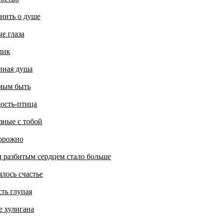
нить о душе
е глаза
лик
иная душа
ым быть
ость-птица
зные с тобой
орожно
 разбитым сердцем стало больше
лось счастье
ть глупая
е хулигана