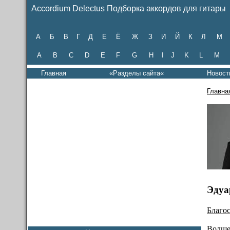
Accordium Delectus Подборка аккордов для гитары
А
Б
В
Г
Д
Е
Ё
Ж
З
И
Й
К
Л
М
A
B
C
D
E
F
G
H
I
J
K
L
M
Главная
«Разделы сайта«
Новост
Главна
Эдуа
Благо
Волше