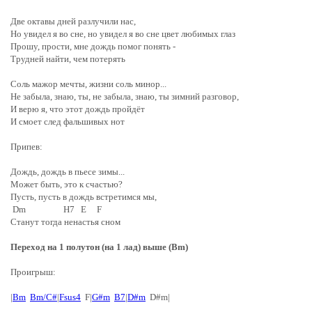
Две октавы дней разлучили нас,
Но увидел я во сне, но увидел я во сне цвет любимых глаз
Прошу, прости, мне дождь помог понять -
Трудней найти, чем потерять
Соль мажор мечты, жизни соль минор...
Не забыла, знаю, ты, не забыла, знаю, ты зимний разговор,
И верю я, что этот дождь пройдёт
И смоет след фальшивых нот
Припев:
Дождь, дождь в пьесе зимы...
Может быть, это к счастью?
Пусть, пусть в дождь встретимся мы,
Dm H7 E F
Станут тогда ненастья сном
Переход на 1 полутон (на 1 лад) выше (Bm)
Проигрыш:
|
Bm
Bm/C#
|
Fsus4
F|
G#m
B7
|
D#m
D#m|