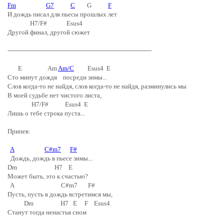
Fm
G7
C
G
F
И дождь писал для пьесы прошлых лет
H7/F# Esus4
Другой финал, другой сюжет
------------------------------------------------------------------------
E Am
Am/C
Esus4 E
Сто минут дождя посреди зимы...
Слов когда-то не найдя, слов когда-то не найдя, разминулись мы
В моей судьбе нет чистого листа,
H7/F# Esus4 E
Лишь о тебе строка пуста...
Припев:
A
C#m7
F#
Дождь, дождь в пьесе зимы...
Dm H7 E
Может быть, это к счастью?
A C#m7 F#
Пусть, пусть в дождь встретимся мы,
Dm H7 E F Esus4
Станут тогда ненастья сном