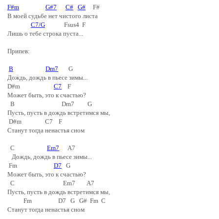
F#m
G#7
C#
G#
F#
В моей судьбе нет чистого листа
C7/G
Fsus4 F
Лишь о тебе строка пуста...
Припев:
B
Dm7
G
Дождь, дождь в пьесе зимы...
D#m
C7
F
Может быть, это к счастью?
B Dm7 G
Пусть, пусть в дождь встретимся мы,
D#m C7 F
Станут тогда ненастья сном
C
Em7
A7
Дождь, дождь в пьесе зимы...
Fm
D7
G
Может быть, это к счастью?
C Em7 A7
Пусть, пусть в дождь встретимся мы,
Fm D7 G G# Fm C
Станут тогда ненастья сном