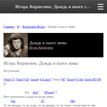
Игорь Корнелюк: Дождь в пьесе зимы. Аккорды и текст песни
Главная
>
К
>
Корнелюк Игорь
> Дождь в пьесе зимы
Дождь в пьесе зимы
Игорь Корнелюк
Игорь Корнелюк: Дождь в пьесе зимы
Вступление:
|
Fmaj7-5
Fmaj7
|
G6
Gsus4
>
G
|
Cmaj7
Fmaj7|
H7
Esus4
>
E
|
Am
Em/G
|
H7/F#
E|
Am
Am7
H7sus4
E
Мне приснился дождь посреди зимы,
Gm
A7
Dm
То ли правда, то ли ложь, то ли правда, то ли ложь - снова вместе мы,