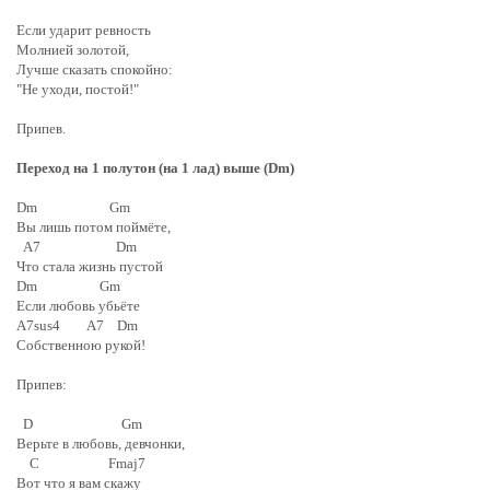
Если ударит ревность
Молнией золотой,
Лучше сказать спокойно:
"Не уходи, постой!"
Припев.
Переход на 1 полутон (на 1 лад) выше (Dm)
Dm Gm
Вы лишь потом поймёте,
A7 Dm
Что стала жизнь пустой
Dm Gm
Если любовь убьёте
A7sus4 A7 Dm
Собственною рукой!
Припев:
D Gm
Верьте в любовь, девчонки,
C Fmaj7
Вот что я вам скажу