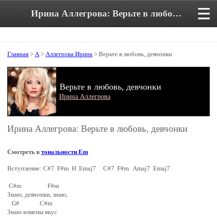
Ирина Аллегрова: Верьте в любовь, девчонки. Аккорды и текст песни
Главная
>
А
>
Аллегрова Ирина
> Верьте в любовь, девчонки
Верьте в любовь, девчонки
Ирина Аллегрова
Ирина Аллегрова: Верьте в любовь, девчонки
Смотреть в
тональности Em
Вступление: C#7 F#m H Emaj7 C#7 F#m Amaj7 Emaj7
C#m F#m
Знаю, девчонки, знаю,
G# C#m
Знаю измены вкус