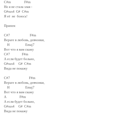
C#m F#m
Но я не стала злая -
G#sus4 G# C#m
Я её не боюсь!
Припев:
C#7 F#m
Верьте в любовь, девчонки,
H Emaj7
Вот что я вам скажу
C#7 F#m
А если будет больно,
G#sus4 G# C#m
Вида не покажу
C#7 F#m
Верьте в любовь, девчонки,
H Emaj7
Вот что я вам скажу
A F#m
А если будет больно,
G#sus4 G# C#m
Вида не покажу