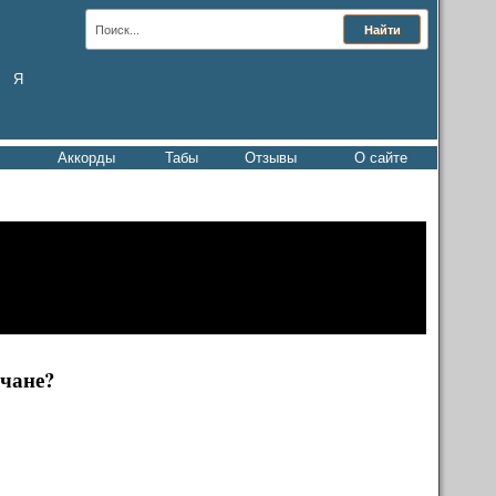
Я
Аккорды
Табы
Отзывы
О сайте
лчане?