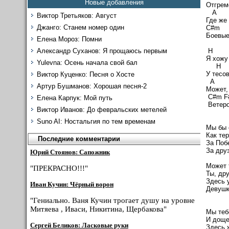
Новые добавления
Отгрем
A 
Виктор Третьяков: Август
Где же
Джанго: Станем номер один
C#
Боевые
Елена Мороз: Помни
Александр Суханов: Я прощаюсь первым
H
Я хожу
Yulevna: Осень начала свой бал
H
У тесо
Виктор Куценко: Песня о Хосте
A 
Артур Бушманов: Хорошая песня-2
Может,
C#m 
Елена Карпук: Мой путь
Ветеро
Виктор Иванов: До февральских метелей
Suno AI: Ностальгия по тем временам
Мы бы 
Как те
Последние комментарии
За Поб
За дру
Юрий Стоянов: Сапожник
Может 
"ПРЕКРАСНО!!!"
Ты, др
Здесь 
Иван Кучин: Чёрный ворон
Девушк
"Гениально. Ваня Кучин трогает душу на уровне
Митяева , Иваси, Никитина, Щербакова"
Мы теб
И доще
Сергей Беликов: Ласковые руки
Здесь 