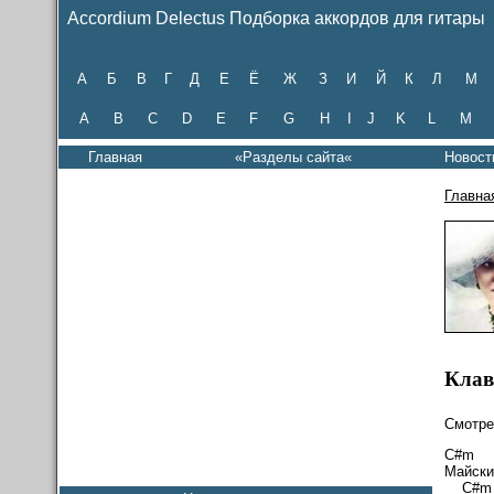
Accordium Delectus Подборка аккордов для гитары
А
Б
В
Г
Д
Е
Ё
Ж
З
И
Й
К
Л
М
A
B
C
D
E
F
G
H
I
J
K
L
M
Главная
«Разделы сайта«
Новост
Главна
Клав
Смотре
C
Майски
C#