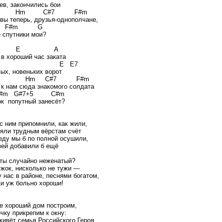
ев, закончились бои
Hm C#7 F#m
 вы теперь, друзья-однополчане,
m F#m G
 спутники мои?
 E A
 в хороший час заката
 E E7
вых, новеньких ворот
Hm C#7 F#m
 к нам сюда знакомого солдата
F#m G#7+5 C#m
к попутный занесёт?
с ним припомнили, как жили,
ряли трудным вёрстам счёт
еду мы б по полной осушили,
зей добавили б ещё
ты случайно неженатый?
ужок, нисколько не тужи —
у нас в районе, песнями богатом,
и уж больно хороши!
е хороший дом построим,
чку прикрепим к окну:
живёт семья Российского Героя,