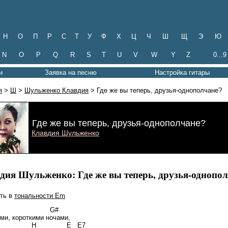
Н
О
П
Р
С
Т
У
Ф
Х
Ц
Ч
Ш
Щ
Э
Ю
N
O
P
Q
R
S
T
U
V
W
Y
Z
0...9
и
Заявка на песню
Настройка гитары
я
>
Ш
>
Шульженко Клавдия
> Где же вы теперь, друзья-однополчане?
Где же вы теперь, друзья-однополчане?
Клавдия Шульженко
дия Шульженко: Где же вы теперь, друзья-однопо
ть в
тональности Em
#m G#
ми, короткими ночами,
m H E E7