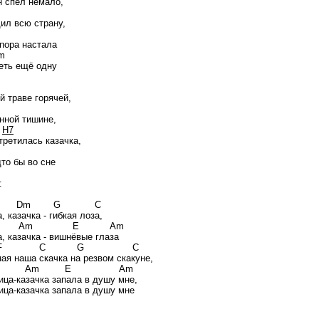
н спел немало,
Dm
ил всю страну,
E
 пора настала
Am
еть ещё одну
F
й траве горячей,
C
нной тишине,
H7
третилась казачка,
E
дто бы во сне
:
 Dm G C
, казачка - гибкая лоза,
 Am E Am
, казачка - вишнёвые глаза
 C G C
ая наша скачка на резвом скакуне,
m Am E Am
ица-казачка запала в душу мне,
ица-казачка запала в душу мне