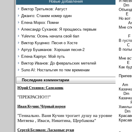
Я песе
Новые добавления
Виктор Третьяков: Август
Объезд
Джанго: Станем номер один
Но вот
Елена Мороз: Помни
Мне сп
Александр Суханов: Я прощаюсь первым
Yulevna: Осень начала свой бал
В густо
Виктор Куценко: Песня о Хосте
В полы
Артур Бушманов: Хорошая песня-2
Елена Карпук: Мой путь
Мне вс
Виктор Иванов: До февральских метелей
Как бу
Suno AI: Ностальгия по тем временам
Припев
Последние комментарии
Am
Юрий Стоянов: Сапожник
Казачка
Dm
"ПРЕКРАСНО!!!"
Казачка
F
Иван Кучин: Чёрный ворон
Хмельн
D
"Гениально. Ваня Кучин трогает душу на уровне
Красав
Красав
Митяева , Иваси, Никитина, Щербакова"
Сергей Беликов: Ласковые руки