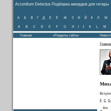
Accordium Delectus Подборка аккордов для гитары
А
Б
В
Г
Д
Е
Ё
Ж
З
И
Й
К
Л
М
A
B
C
D
E
F
G
H
I
J
K
L
M
Главная
«Разделы сайта«
Новост
Главна
Миха
Вступл
F
C
G