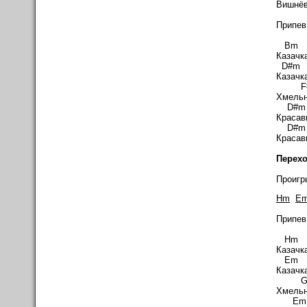
Вишнёв
Припев
Bm
Казачка
D#
Казачка
F#
Хмельн
D#
Красав
D#
Красав
Перехо
Проигр
Hm
E
Припев
Hm
Казачка
Em
Казачка
G
Хмельн
E