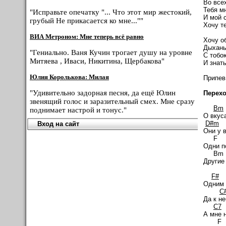
Во все
Тебя м
"Исправьте опечатку "... Что этот мир жестокий,
И мой 
грубый Не прикасается ко мне...""
Хочу т
ВИА Метроном: Мне теперь всё равно
Хочу о
Дыхань
"Гениально. Ваня Кучин трогает душу на уровне
С тобо
Митяева , Иваси, Никитина, Щербакова"
И знать
Юлия Королькова: Милая
Припев
"Удивительно задорная песня, да ещё Юлин
Перехо
звенящий голос и заразительный смех. Мне сразу
Bm
поднимает настрой и тонус."
О вкус
D#m
Вход на сайт
Они у 
Одни п
Другие
F#
Одним 
C
Да к не
C7
А мне н