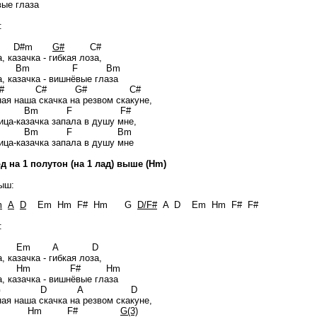
ые глаза
:
 D#m
G#
C#
, казачка - гибкая лоза,
m Bm F Bm
, казачка - вишнёвые глаза
 C# G# C#
ая наша скачка на резвом скакуне,
m Bm F F#
ица-казачка запала в душу мне,
m Bm F Bm
ица-казачка запала в душу мне
д на 1 полутон (на 1 лад) выше (Hm)
ыш:
m
A
D
Em Hm F# Hm G
D/F#
A D Em Hm F# F#
:
 Em A D
, казачка - гибкая лоза,
 Hm F# Hm
, казачка - вишнёвые глаза
 D A D
ая наша скачка на резвом скакуне,
m Hm F#
G(3)