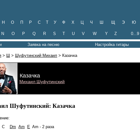
Н
О
П
Р
С
Т
У
Ф
Х
Ц
Ч
Ш
Щ
Э
Ю
N
O
P
Q
R
S
T
U
V
W
Y
Z
0...9
и
Заявка на песню
Настройка гитары
я
>
Ш
>
Шуфутинский Михаил
> Казачка
Казачка
Михаил Шуфутинский
ил Шуфутинский: Казачка
ение:
C
Dm
Am
E
Am - 2 раза
Am