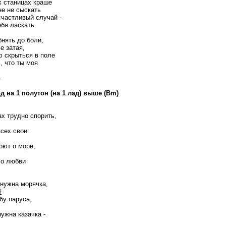
х станицах краше
не не сыскать
счастливый случай -
ебя ласкать
бнять до боли,
е затая,
ю скрыться в поле
, что ты моя
.
д на 1 полутон (на 1 лад) выше (Bm)
ах трудно спорить,
всех свои:
F
оют о море,
Bm
 о любви
нужна морячка,
#
бу паруса,
ужна казачка -
F