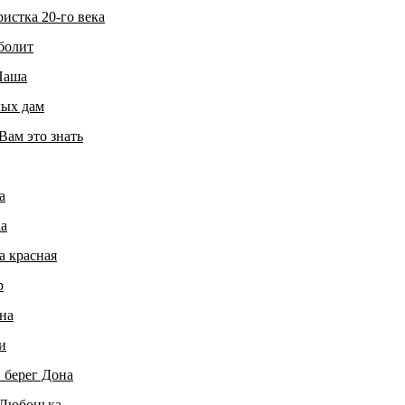
истка 20-го века
болит
Паша
лых дам
Вам это знать
а
ка
а красная
р
на
и
 берег Дона
Любонька