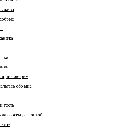
ь жива
добрые
а
анджа
ы
очка
чики
ай, поговорим
альтесь обо мне
й гость
ыла совсем девчонкой
овите