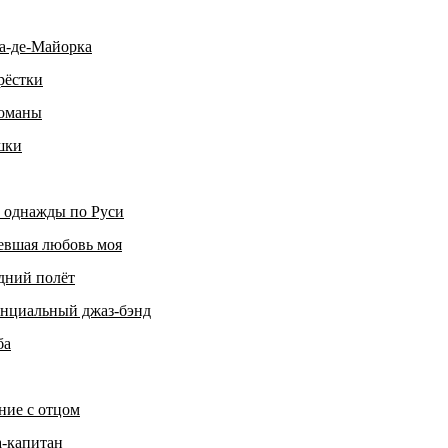
а-де-Майорка
рёстки
оманы
шки
 однажды по Руси
евшая любовь моя
дний полёт
нциальный джаз-бэнд
ба
ние с отцом
а-капитан