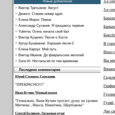
3-е се
Новые добавления
Виктор Третьяков: Август
3-е се
Джанго: Станем номер один
Барах
Елена Мороз: Помни
Александр Суханов: Я прощаюсь первым
Барыш
Yulevna: Осень начала свой бал
Боксё
Виктор Куценко: Песня о Хосте
В горо
Артур Бушманов: Хорошая песня-2
Елена Карпук: Мой путь
Вниз п
Виктор Иванов: До февральских метелей
Вы мн
Suno AI: Ностальгия по тем временам
Вязан
Последние комментарии
Юрий Стоянов: Сапожник
Гадал
"ПРЕКРАСНО!!!"
Графи
Иван Кучин: Чёрный ворон
Гулли
"Гениально. Ваня Кучин трогает душу на уровне
Гуляй,
Митяева , Иваси, Никитина, Щербакова"
Две с
Сергей Беликов: Ласковые руки