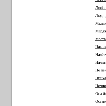
Любов
Люди 
Малин
Мардж
Мост
Накол
Налёт
Налив
Не печ
Нинка
Ночно
Она б
Остан