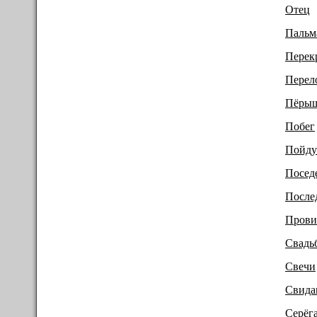
Отец
Пальм
Перек
Перел
Пёры
Побег
Пойду
Посед
После
Прови
Свадь
Свечи
Свида
Серёг