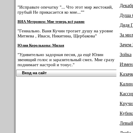
Декабр
"Исправьте опечатку "... Что этот мир жестокий,
грубый Не прикасается ко мне...""
Душа 
ВИА Метроном: Мне теперь всё равно
Дядя 
"Гениально. Ваня Кучин трогает душу на уровне
За ми
Митяева , Иваси, Никитина, Щербакова"
Зачем 
Юлия Королькова: Милая
Зойка
"Удивительно задорная песня, да ещё Юлин
звенящий голос и заразительный смех. Мне сразу
Измен
поднимает настрой и тонус."
Вход на сайт
Казач
Калин
Касси
Кручи
Кубик
Левый
Люба-