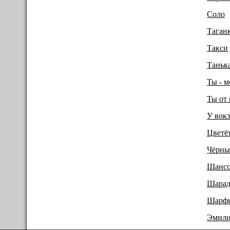
Соло
Таган
Такси
Таньк
Ты - м
Ты от 
У вокз
Цветё
Чёрны
Шанс
Шарад
Шарф
Эмил