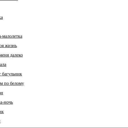
ка
а-малолетка
оя жизнь
меня далеко
ала
т багульник
м по белому
он
а-ночь
ик
и