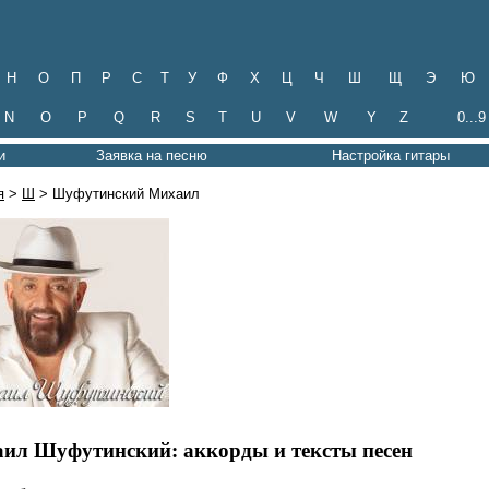
Н
О
П
Р
С
Т
У
Ф
Х
Ц
Ч
Ш
Щ
Э
Ю
N
O
P
Q
R
S
T
U
V
W
Y
Z
0...9
и
Заявка на песню
Настройка гитары
я
>
Ш
> Шуфутинский Михаил
ил Шуфутинский: аккорды и тексты песен