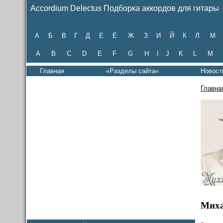
Accordium Delectus Подборка аккордов для гитары
А
Б
В
Г
Д
Е
Ё
Ж
З
И
Й
К
Л
М
A
B
C
D
E
F
G
H
I
J
K
L
M
Главная
«Разделы сайта«
Новост
Главна
Миха