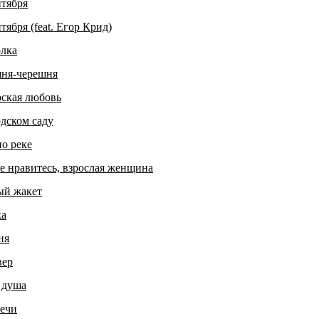
нтября
нтября (feat. Егор Крид)
олка
ня-черешня
рская любовь
дском саду
о реке
е нравитесь, взрослая женщина
ый жакет
ка
ня
вер
 душа
вечи