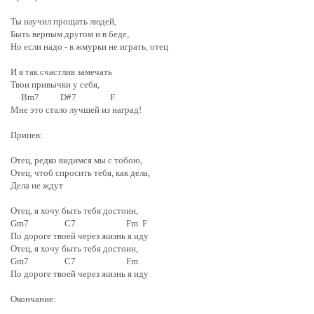
Ты научил прощать людей,
Быть верным другом и в беде,
Но если надо - в жмурки не играть, отец
И я так счастлив замечать
Твои привычки у себя,
Bm7 D#7 F
Мне это стало лучшей из наград!
Припев:
Отец, редко видимся мы с тобою,
Отец, чтоб спросить тебя, как дела,
Дела не ждут
Отец, я хочу быть тебя достоин,
Gm7 C7 Fm F
По дороге твоей через жизнь я иду
Отец, я хочу быть тебя достоин,
Gm7 C7 Fm
По дороге твоей через жизнь я иду
Окончание: