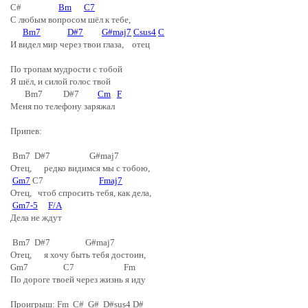
C#
Bm
C7
С любым вопросом шёл к тебе,
Bm7
D#7
G#maj7
Csus4
C
И видел мир через твои глаза, отец
По тропам мудрости с тобой
Я шёл, и силой голос твой
Bm7 D#7
Cm
F
Меня по телефону заряжал
Припев:
Bm7 D#7 G#maj7
Отец, редко видимся мы с тобою,
Gm7
C7
Fmaj7
Отец, чтоб спросить тебя, как дела,
Gm7-5
F/A
Дела не ждут
Bm7 D#7 G#maj7
Отец, я хочу быть тебя достоин,
Gm7 C7 Fm
По дороге твоей через жизнь я иду
Проигрыш: Fm C# G# D#sus4 D#