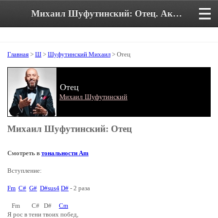
Михаил Шуфутинский: Отец. Аккорды и текст песни
Главная
>
Ш
>
Шуфутинский Михаил
> Отец
Отец
Михаил Шуфутинский
Михаил Шуфутинский: Отец
Смотреть в
тональности Am
Вступление:
Fm
C#
G#
D#sus4
D#
- 2 раза
Fm C# D#
Cm
Я рос в тени твоих побед,