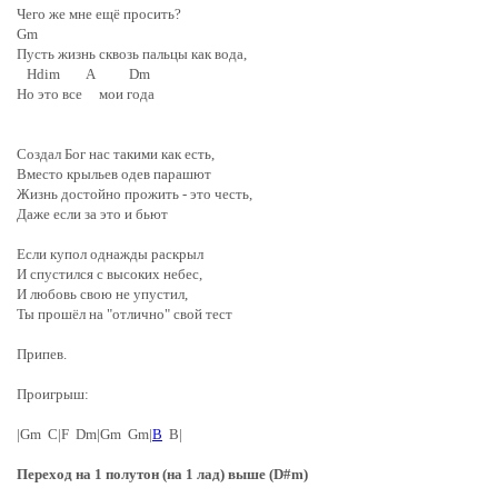
Чего же мне ещё просить?
Gm
Пусть жизнь сквозь пальцы как вода,
Hdim A Dm
Но это все мои года
Создал Бог нас такими как есть,
Вместо крыльев одев парашют
Жизнь достойно прожить - это честь,
Даже если за это и бьют
Если купол однажды раскрыл
И спустился с высоких небес,
И любовь свою не упустил,
Ты прошёл на "отлично" свой тест
Припев.
Проигрыш:
|Gm C|F Dm|Gm Gm|
B
B|
Переход на 1 полутон (на 1 лад) выше (D#m)