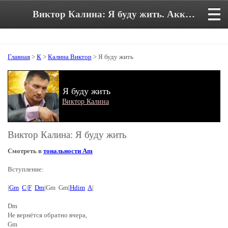
Виктор Калина: Я буду жить. Аккорды и текст песни
Главная
>
К
>
Калина Виктор
> Я буду жить
Я буду жить
Виктор Калина
Виктор Калина: Я буду жить
Смотреть в
тональности Am
Вступление:
|
Gm
C
|
F
Dm
|Gm Gm|
Hdim
A
|
Dm
Не вернётся обратно вчера,
Gm