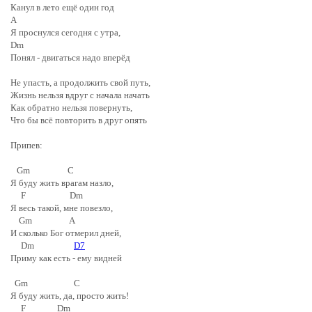
Канул в лето ещё один год
A
Я проснулся сегодня с утра,
Dm
Понял - двигаться надо вперёд
Не упасть, а продолжить свой путь,
Жизнь нельзя вдруг с начала начать
Как обратно нельзя повернуть,
Что бы всё повторить в друг опять
Припев:
Gm C
Я буду жить врагам назло,
F Dm
Я весь такой, мне повезло,
Gm A
И сколько Бог отмерил дней,
Dm
D7
Приму как есть - ему видней
Gm C
Я буду жить, да, просто жить!
F Dm