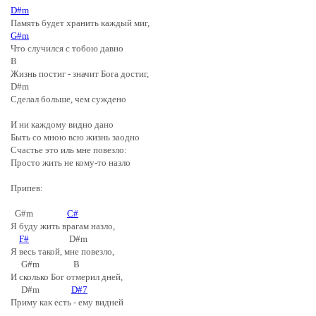
D#m
Память будет хранить каждый миг,
G#m
Что случился с тобою давно
B
Жизнь постиг - значит Бога достиг,
D#m
Сделал больше, чем суждено
И ни каждому видно дано
Быть со мною всю жизнь заодно
Счастье это иль мне повезло:
Просто жить не кому-то назло
Припев:
G#m
C#
Я буду жить врагам назло,
F#
D#m
Я весь такой, мне повезло,
G#m B
И сколько Бог отмерил дней,
D#m
D#7
Приму как есть - ему видней