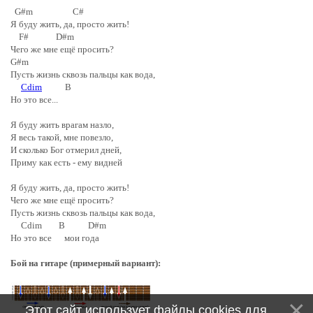
G#m C#
Я буду жить, да, просто жить!
F# D#m
Чего же мне ещё просить?
G#m
Пусть жизнь сквозь пальцы как вода,
Cdim
B
Но это все...
Я буду жить врагам назло,
Я весь такой, мне повезло,
И сколько Бог отмерил дней,
Приму как есть - ему видней
Я буду жить, да, просто жить!
Чего же мне ещё просить?
Пусть жизнь сквозь пальцы как вода,
Cdim B D#m
Но это все мои года
Бой на гитаре (примерный вариант):
Этот сайт использует файлы cookies для