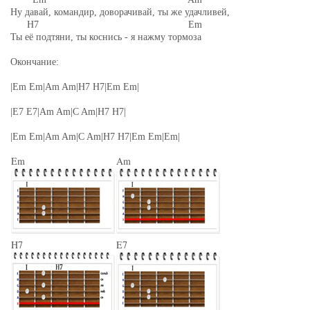
Ну давай, командир, доворачивай, ты же удачливей,
H7 Em
Ты её подтяни, ты коснись - я нажму тормоза
Окончание:
|Em Em|Am Am|H7 H7|Em Em|
|E7 E7|Am Am|C Am|H7 H7|
|Em Em|Am Am|C Am|H7 H7|Em Em|Em|
Em
Am
H7
E7