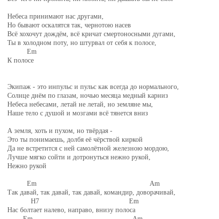
Небеса принимают нас другами,
Но бывают оскалятся так, чернотою насев
Всё хохочут дождём, всё кричат смертоносными дугами,
Ты в холодном поту, но штурвал от себя к полосе,
Em
К полосе
Экипаж - это инпульс и пульс как всегда до нормального,
Солнце днём по глазам, ночью месяца медный карниз
Небеса небесами, летай не летай, но земляне мы,
Наше тело с душой и мозгами всё тянется вниз
А земля, хоть и пухом, но твёрдая -
Это ты понимаешь, долбя её чёрствой киркой
Да не встретится с ней самолётной железною мордою,
Лучше мягко сойти и дотронуться нежно рукой,
Нежно рукой
Em Am
Так давай, так давай, так давай, командир, доворачивай,
H7 Em
Нас болтает налево, направо, внизу полоса
Em Am