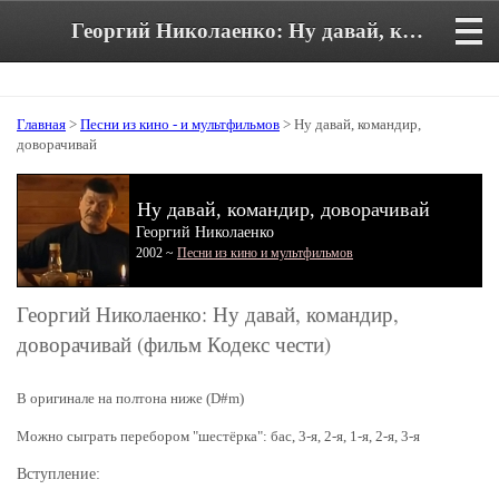
Георгий Николаенко: Ну давай, командир, доворачивай. Аккорды и текст песни
Главная
>
Песни из кино - и мультфильмов
> Ну давай, командир,
доворачивай
Ну давай, командир, доворачивай
Георгий Николаенко
2002 ~
Песни из кино и мультфильмов
Георгий Николаенко: Ну давай, командир,
доворачивай (фильм Кодекс чести)
В оригинале на полтона ниже (D#m)
Можно сыграть перебором "шестёрка": бас, 3-я, 2-я, 1-я, 2-я, 3-я
Вступление: