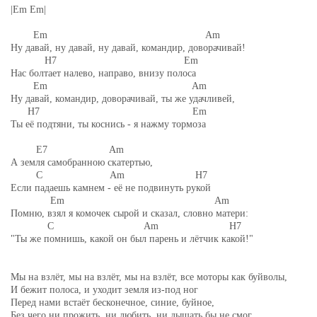
|Em Em|
Em Am
Ну давай, ну давай, ну давай, командир, доворачивай!
H7 Em
Нас болтает налево, направо, внизу полоса
Em Am
Ну давай, командир, доворачивай, ты же удачливей,
H7 Em
Ты её подтяни, ты коснись - я нажму тормоза
E7 Am
А земля самобранною скатертью,
C Am H7
Если падаешь камнем - её не подвинуть рукой
Em Am
Помню, взял я комочек сырой и сказал, словно матери:
C Am H7
"Ты же помнишь, какой он был парень и лётчик какой!"
Мы на взлёт, мы на взлёт, мы на взлёт, все моторы как буйволы,
И бежит полоса, и уходит земля из-под ног
Перед нами встаёт бесконечное, синие, буйное,
Без чего ни прожить, ни любить, ни дышать бы не смог