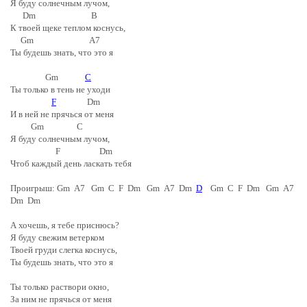
Я буду солнечным лучом,
Dm B
К твоей щеке теплом коснусь,
Gm A7
Ты будешь знать, что это я
Gm
C
Ты только в тень не уходи
F
Dm
И в ней не прячься от меня
Gm C
Я буду солнечным лучом,
F Dm
Чтоб каждый день ласкать тебя
Проигрыш: Gm A7 Gm C F Dm Gm A7 Dm
D
Gm C F Dm Gm A7
Dm Dm
А хочешь, я тебе приснюсь?
Я буду свежим ветерком
Твоей груди слегка коснусь,
Ты будешь знать, что это я
Ты только раствори окно,
За ним не прячься от меня